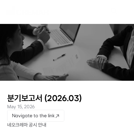
N
e
w
s
E
m
b
a
r
k
o
n
t
h
e
j
o
u
r
n
e
y
t
o
e
x
p
l
o
r
e
n
e
w
m
a
r
k
e
t
s
w
i
t
h
N
e
o
C
r
e
m
a
r
.
분기보고서 (2026.03)
May 15, 2026
Navigate to the link
네오크레마 공시 안내