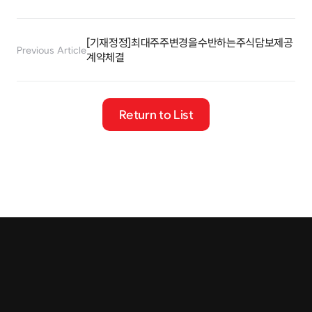
[기재정정]최대주주변경을수반하는주식담보제공
Previous Article
계약체결
Return to List
Tel.
+82 2-401-4088
Fax.
02-401-4087
Email
contact@cremar.co.kr