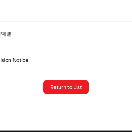
약체결
ision Notice
Return to List