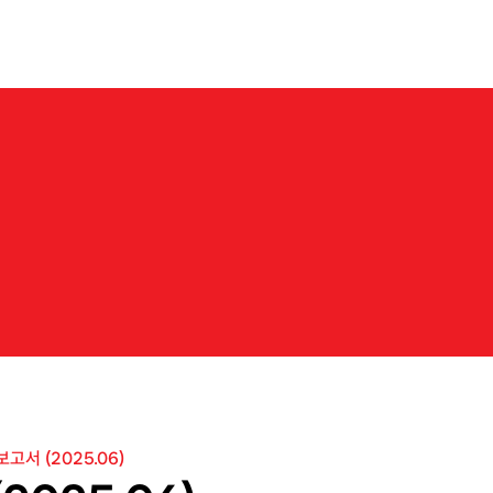
About us
Business
Products
IR
News
Career
N
e
w
s
b
a
r
k
o
n
t
h
e
j
o
u
r
n
e
y
t
o
e
x
p
l
o
r
e
n
e
w
m
a
r
k
e
t
s
w
i
t
h
N
e
o
C
r
e
고서 (2025.06)