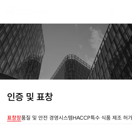
A
b
o
u
t
u
s
네
오
크
레
마
는
식
품
산
업
의
혁
신
을
이
끌
어
갑
니
다
.
인증 및 표창
표창장
품질 및 안전 경영시스템
HACCP
특수 식품 제조 허