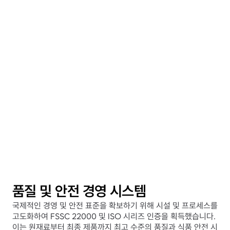
경기도수출기업협회 표창장
02
중소기업융합대전 국무총리 표창장
03
과학기술정보통신부 장관 표창장
04
농림축산식품부 장관 표창
05
산업통상자원 부장관 표창장
06
대통령 표창장
07
품질 및 안전 경영 시스템
국제적인 경영 및 안전 표준을 확보하기 위해 시설 및 프로세스를 
고도화하여 FSSC 22000 및 ISO 시리즈 인증을 획득했습니다. 
이는 원재료부터 최종 제품까지 최고 수준의 품질과 식품 안전 시