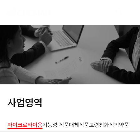
B
u
s
i
n
e
s
s
새
로
운
시
장
을
개
척
할
여
정
,
네
오
크
레
마
가
함
께
하
겠
습
니
다
.
사업영역
마이크로바이옴
기능성 식품
대체식품
고령친화식
의약품