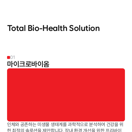
Total Bio-Health Solution
마이크로바이옴
의약품
기능성 식품
고령친화식
대체식품
01
마이크로바이옴
인체와 공존하는 미생물 생태계를 과학적으로 분석하여 건강을 위
한 최적의 솔루션을 제안합니다. 장내 환경 개선을 위한 프리바이