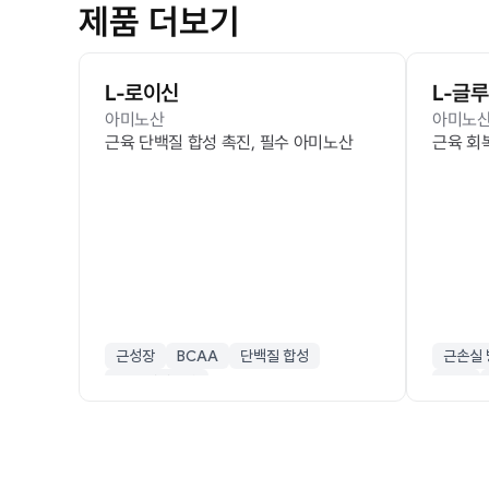
제품 더보기
L-로이신
L-글
아미노산
아미노
근육 단백질 합성 촉진, 필수 아미노산
근육 회복
근성장
BCAA
단백질 합성
근손실 
필수 아미노산
면역