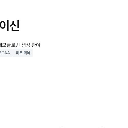
로이신
 헤모글로빈 생성 관여
BCAA
피로 회복