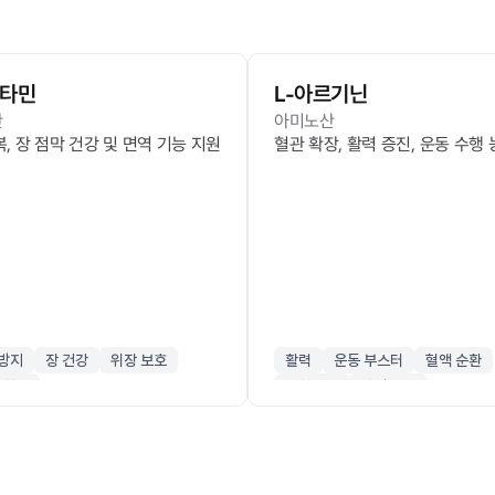
루타민
L-아르기닌
산
아미노산
, 장 점막 건강 및 면역 기능 지원
혈관 확장, 활력 증진, 운동 수행
방지
장 건강
위장 보호
활력
운동 부스터
혈액 순환
회복
산화질소
남성 건강