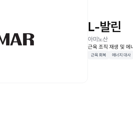
L-발린
아미노산
근육 조직 재생 및 에
근육 회복
에너지 대사