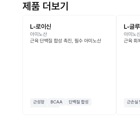
제품 더보기
L-로이신
L-글
아미노산
아미노
근육 단백질 합성 촉진, 필수 아미노산
근육 회복
근성장
BCAA
단백질 합성
근손실 
필수 아미노산
면역