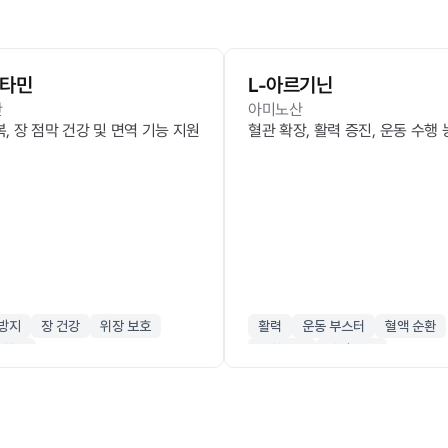
루타민
L-아르기닌
산
아미노산
, 장 점막 건강 및 면역 기능 지원
혈관 확장, 활력 증진, 운동 수행
방지
장 건강
위장 보호
활력
운동 부스터
혈액 순환
회복
산화질소
남성 건강