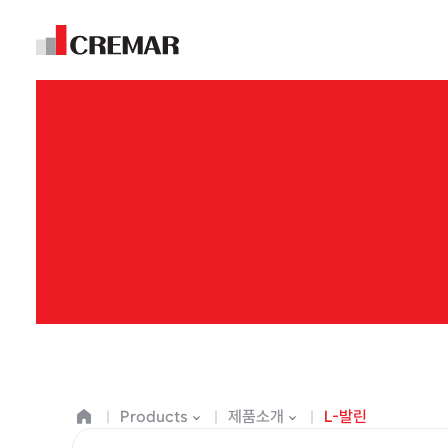
Products
제품소개
L-발린