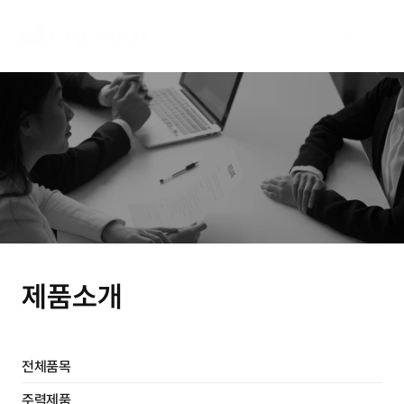
P
r
o
d
u
c
t
s
새
로
운
시
장
을
개
척
할
여
정
,
네
오
크
레
마
가
함
께
하
겠
습
니
다
.
제품소개
전체품목
주력제품