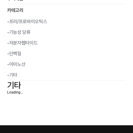
카테고리
•
프리/프로바이오틱스
•
기능성 당류
•
저분자펩타이드
•
단백질
•
아미노산
•
기타
기타
Loading...
neoQmin (수용성커큐민)
구연산칼슘
기타
기타
흡수율 극대화 나노 커큐민
위장 장애가 적고 
슘