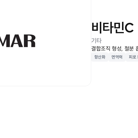
비타민C 
기타
결합조직 형성, 철분 
항산화
면역력
피로