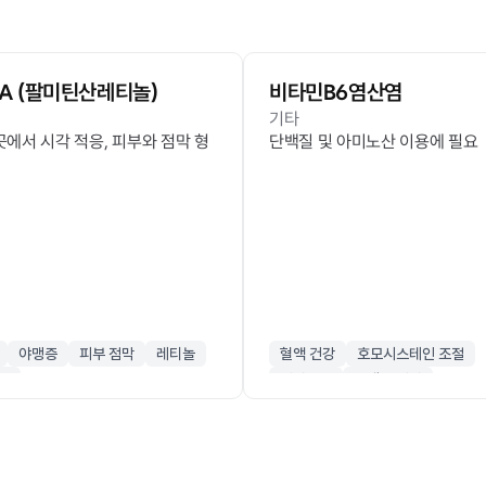
A (팔미틴산레티놀)
비타민B6염산염
기타
곳에서 시각 적응, 피부와 점막 형
단백질 및 아미노산 이용에 필요
야맹증
피부 점막
레티놀
혈액 건강
호모시스테인 조절
호
피리독신
단백질 대사