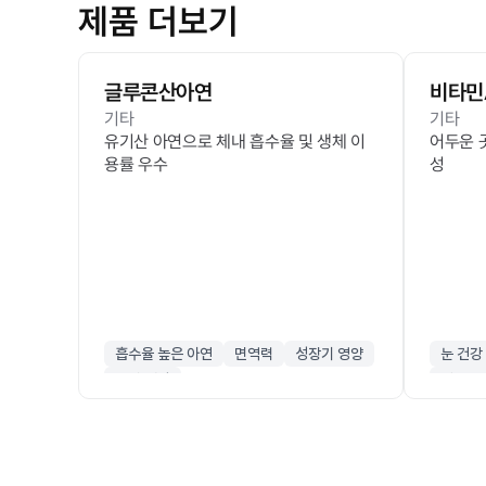
제품 더보기
글루콘산아연
비타민
기타
기타
유기산 아연으로 체내 흡수율 및 생체 이
어두운 
용률 우수
성
흡수율 높은 아연
면역력
성장기 영양
눈 건강
감기 예방
시력 보