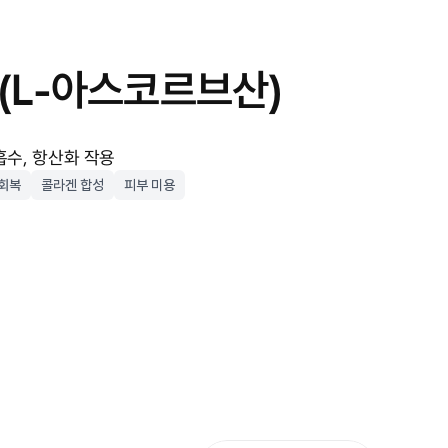
(L-아스코르브산)
흡수, 항산화 작용
 회복
콜라겐 합성
피부 미용