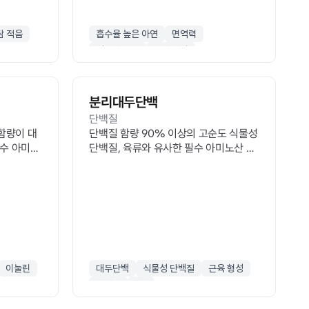
담 적음
흡수율 높은 아연
면역력
성장기 영양
감기 예방
분리대두단백
단백질
함량이 대
단백질 함량 90% 이상의 고순도 식물성
필수 아미노
단백질, 육류와 유사한 필수 아미노산 조
섬유가 풍부
성 및 콜레스테롤 개선 도움
이눌린
대두단백
식물성 단백질
근육 형성
대체육
ISP