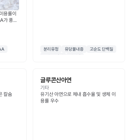
이 있어도 섭취 가능하며 흡수가 매우 빠
름
 이용률이
AA가 풍부
AA
분리유청
유당불내증
고순도 단백질
근손실 방지
저지방
글루콘산아연
기타
은 칼슘
유기산 아연으로 체내 흡수율 및 생체 이
용률 우수