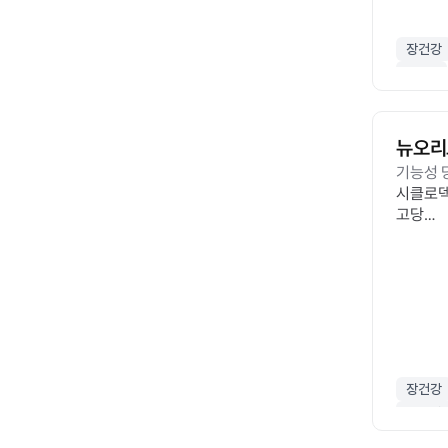
L57)
장건강
GOS
뉴오리
기능성 
시클로덱
고당
원료의 
기호도를
장건강
뉴오리