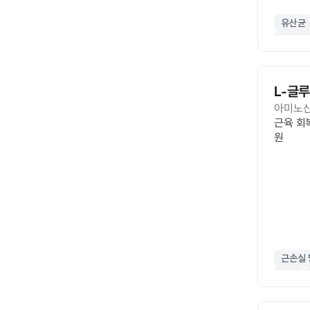
유산균
프로바
L-글
아미노
근육 회복
원
근손실
면역