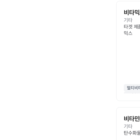
비타믹
기타
타겟 제
믹스
멀티비
맞춤형
비타민
기타
탄수화물