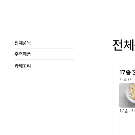
전체
전체품목
주력제품
카테고리
17종
•
프리/프로바이오틱스
프리/프
•
기능성 당류
•
저분자펩타이드
•
단백질
17종 
•
아미노산
•
기타