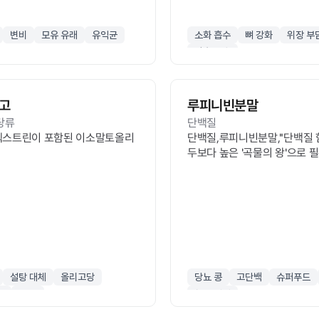
변비
모유 유래
유익균
소화 흡수
뼈 강화
위장 부
칼슘 보충
고
루피니빈분말
당류
단백질
스트린이 포함된 이소말토올리
단백질,루피니빈분말,"단백질 
두보다 높은 '곡물의 왕'으로 
쓴맛·이미·이취를 포접(마스킹)해
산 10종 함유, 이눌린과 식이
 높임
해 '천연 혈당 강하제'로 불림
설탕 대체
올리고당
당뇨 콩
고단백
슈퍼푸드
고
IMO
혈당 케어