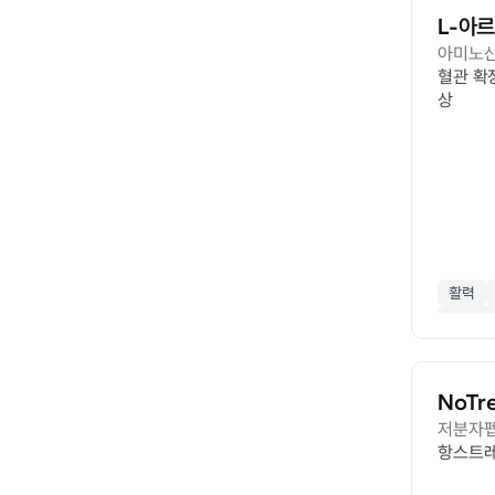
L-아
아미노
혈관 확장
상
활력
산화질
NoTr
저분자
항스트레