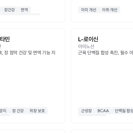
장건강
면역
이미 개선
이취 개선
이오틱스
혼합 유산균
루타민
L-로이신
산
아미노산
, 장 점막 건강 및 면역 기능 지
근육 단백질 합성 촉진, 필수 
 방지
장 건강
위장 보호
근성장
BCAA
단백질 합
회복
필수 아미노산