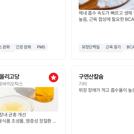
체내 흡수 속도가 빠르고 생체
높음, 근육 합성에 필요한 BC
하며 맛이 고소함
스 완화
긴장 완화
PMS
유청단백질
근육 증가
BC
수면
헬스 보충제
농축유청
올리고당
구연산칼슘
star
로바이오틱스
기타
위장 장애가 적고 흡수율이 높
 장내 균총 개선
용식품 조성물, 염증성 장질환 예
 보유
스P-70,네오고스L70,네오고스