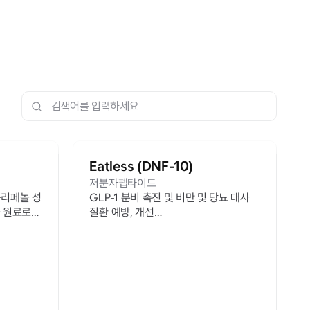
Eatless (DNF-10)
저분자펩타이드
폴리페놀 성
GLP-1 분비 촉진 및 비만 및 당뇨 대사
 원료로만
질환 예방, 개선
비만 치료 및 체지방 감소 조성물 특허 보
유