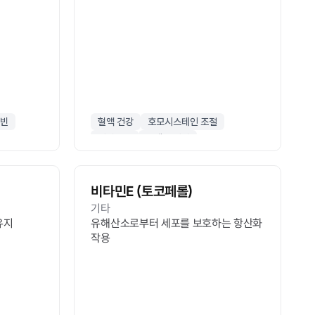
빈
혈액 건강
호모시스테인 조절
피리독신
단백질 대사
비타민E (토코페롤)
기타
유지
유해산소로부터 세포를 보호하는 항산화
작용