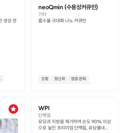
neoQmin (수용성커큐민)
기타
빈 생성 관
흡수율 극대화 나노 커큐민
A
강황
항산화
염증 완화
흡수율 높은 커큐민
수용성
WPI
star
단백질
유당과 지방을 제거하여 순도 90% 이상
으로 높인 프리미엄 단백질, 유당불내증