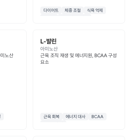
다이어트
체중 조절
식욕 억제
포만감
효모 가수분해물
L-발린
아미노산
아미노산
근육 조직 재생 및 에너지원, BCAA 구성
요소
성
근육 회복
에너지 대사
BCAA
운동 보충제