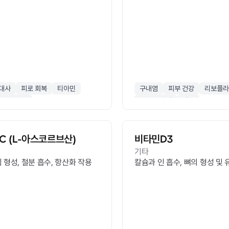
 대사
피로 회복
티아민
구내염
피부 건강
리보플라
신경 기능
에너지 생성
성장
C (L-아스코르브산)
비타민D3
기타
 형성, 철분 흡수, 항산화 작용
칼슘과 인 흡수, 뼈의 형성 및 