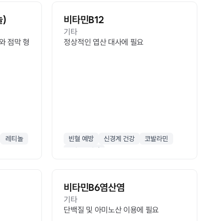
)
비타민B12
기타
와 점막 형
정상적인 엽산 대사에 필요
레티놀
빈혈 예방
신경계 건강
코발라민
적혈구 생성
비타민B6염산염
기타
단백질 및 아미노산 이용에 필요