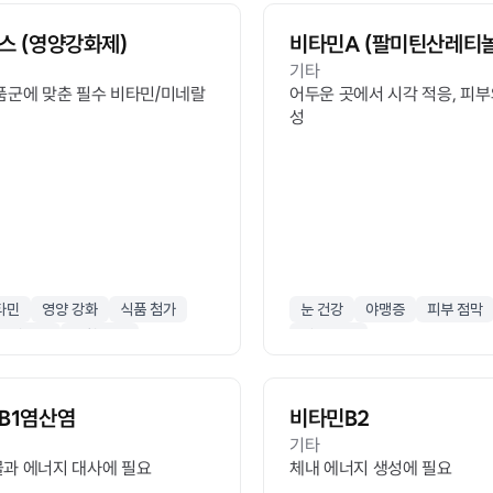
스 (영양강화제)
비타민A (팔미틴산레티놀
기타
품군에 맞춘 필수 비타민/미네랄
어두운 곳에서 시각 적응, 피부
성
타민
영양 강화
식품 첨가
눈 건강
야맹증
피부 점막
 프리믹스
종합 영양
시력 보호
B1염산염
비타민B2
기타
과 에너지 대사에 필요
체내 에너지 생성에 필요