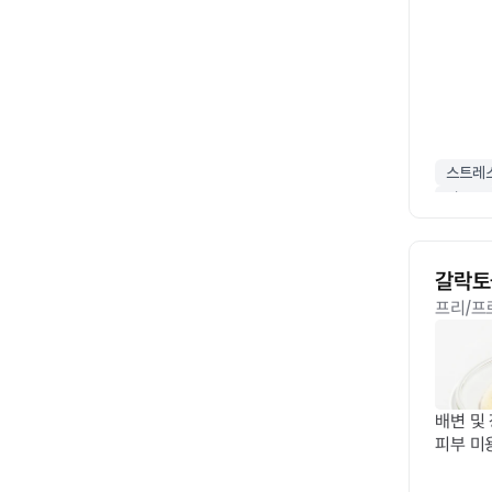
스트레
릴렉스
갈락토
프리/프
배변 및
피부 미
방 특허
(네오고