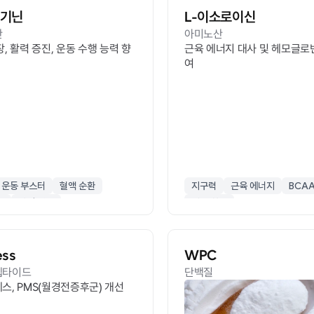
르기닌
L-이소로이신
산
아미노산
, 활력 증진, 운동 수행 능력 향
근육 에너지 대사 및 헤모글로
여
운동 부스터
혈액 순환
지구력
근육 에너지
BCA
소
남성 건강
피로 회복
ess
WPC
펩타이드
단백질
스, PMS(월경전증후군) 개선