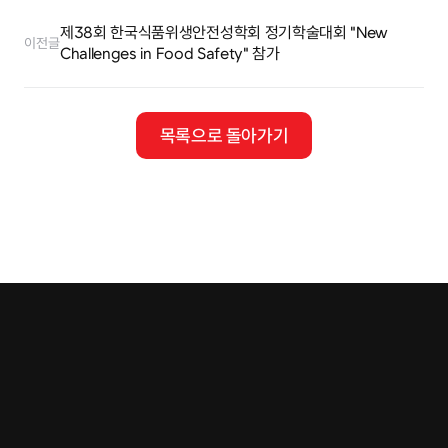
제38회 한국식품위생안전성학회 정기학술대회 "New 
이전글
Challenges in Food Safety" 참가
목록으로 돌아가기
Tel.
02-401-4088
Fax.
02-401-4087
E.mail
contact@cremar.co.kr
Address
본사 : 서울특별시 강남구 언주로 93길 27(아시아미디어