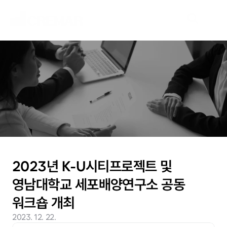
N
e
w
s
새
로
운
시
장
을
개
척
할
여
정
,
네
오
크
레
마
가
함
께
하
겠
습
니
다
.
2023년 K-U시티프로젝트 및 
영남대학교 세포배양연구소 공동 
워크숍 개최
2023. 12. 22.