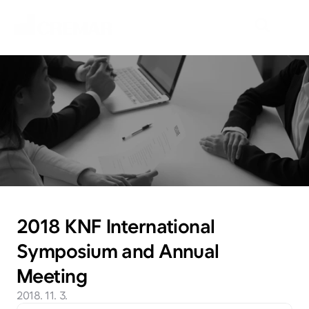
N
e
w
s
새
로
운
시
장
을
개
척
할
여
정
,
네
오
크
레
마
가
함
께
하
겠
습
니
다
.
2018 KNF International 
Symposium and Annual 
Meeting
2018. 11. 3.