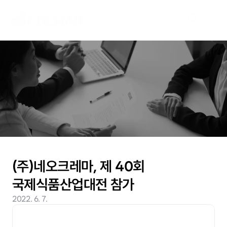
N
e
w
s
새
로
운
시
장
을
개
척
할
여
정
,
네
오
크
레
마
가
함
께
하
겠
습
니
다
.
(주)네오크레마, 제 40회 
국제식품산업대전 참가
2022. 6. 7.