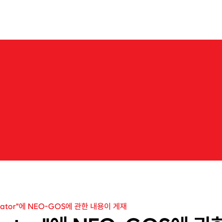
About us
Business
Products
IR
News
Career
N
e
w
s
새
로
운
시
장
을
개
척
할
여
정
,
네
오
크
레
마
가
함
께
하
겠
습
니
다
.
gator"에 NEO-GOS에 관한 내용이 게재