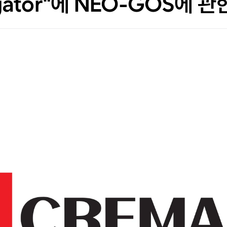
gator"에 NEO-GOS에 