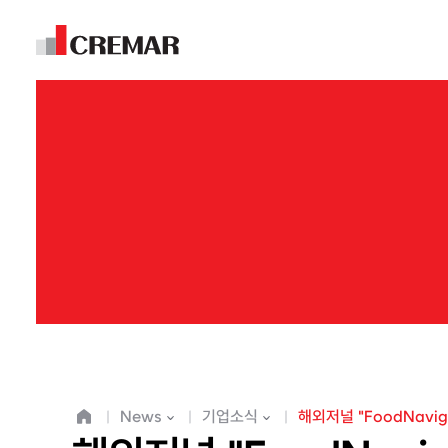
News
기업소식
해외저널 "FoodNavi