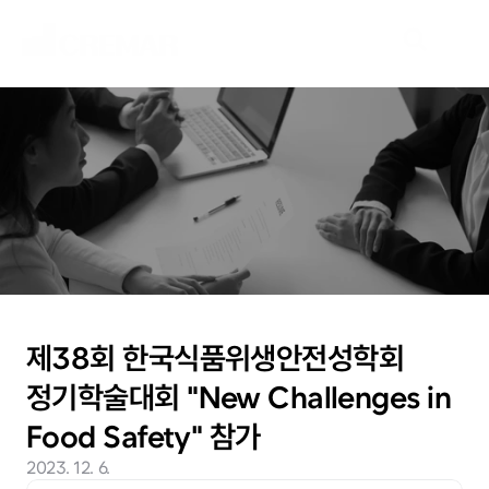
N
e
w
s
새
로
운
시
장
을
개
척
할
여
정
,
네
오
크
레
마
가
함
께
하
겠
습
니
다
.
제38회 한국식품위생안전성학회 
정기학술대회 "New Challenges in 
Food Safety" 참가
2023. 12. 6.