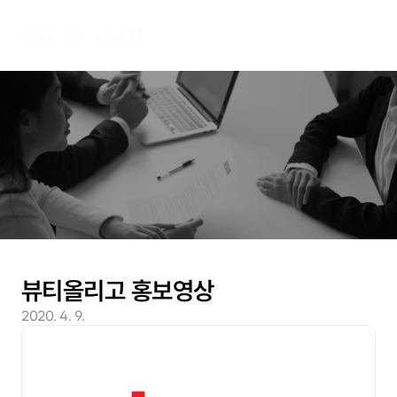
N
e
w
s
새
로
운
시
장
을
개
척
할
여
정
,
네
오
크
레
마
가
함
께
하
겠
습
니
다
.
뷰티올리고 홍보영상
2020. 4. 9.