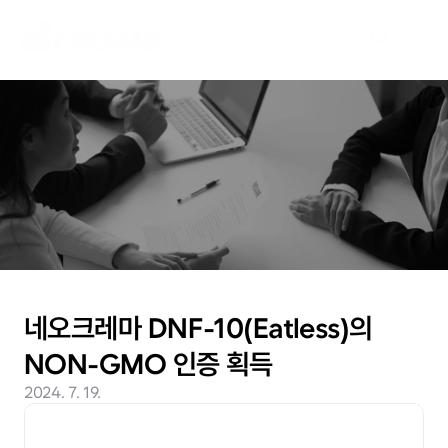
N
e
w
s
새
로
운
시
장
을
개
척
할
여
정
,
네
오
크
레
마
가
함
께
하
겠
습
니
다
.
네오크레마 DNF-10(Eatless)의 
NON-GMO 인증 획득
2024. 7. 19.