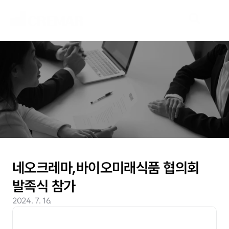
N
e
w
s
새
로
운
시
장
을
개
척
할
여
정
,
네
오
크
레
마
가
함
께
하
겠
습
니
다
.
네오크레마,바이오미래식품 협의회 
발족식 참가
2024. 7. 16.