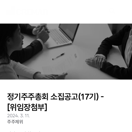
N
e
w
s
새
로
운
시
장
을
개
척
할
여
정
,
네
오
크
레
마
가
함
께
하
겠
습
니
다
.
정기주주총회 소집공고(17기) - 
[위임장첨부]
2024. 3. 11.
주주제위