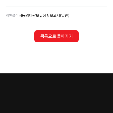
주식등의대량보유상황보고서(일반)
이전글
목록으로 돌아가기
Tel.
02-401-4088
Fax.
02-401-4087
E.mail
contact@cremar.co.kr
Address
본사 : 서울특별시 강남구 언주로 93길 27(아시아미디어