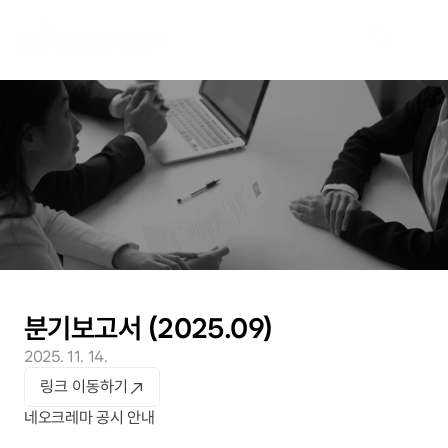
N
e
w
s
새
로
운
시
장
을
개
척
할
여
정
,
네
오
크
레
마
가
함
께
하
겠
습
니
다
.
분기보고서 (2025.09)
2025. 11. 14.
링크 이동하기
네오크레마 공시 안내