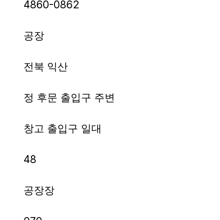
4860-0862
공장
전북 익산
정 후문 출입구 주변
창고 출입구 일대
48
공장장