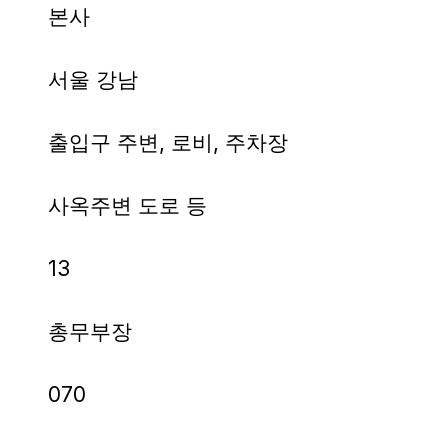
본사
서울 강남
출입구 주변, 로비, 주차장
사옥주변 도로 등
13
총무부장
070